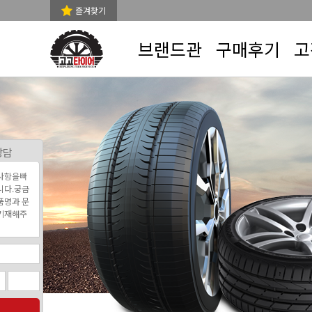
즐겨찾기
브랜드관
구매후기
고
상담