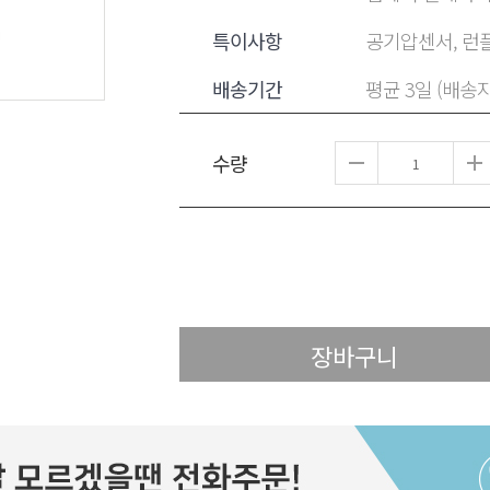
특이사항
공기압센서, 런플
배송기간
평균 3일 (배송
수량