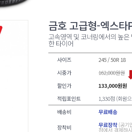
금호 고급형-엑스타P
고속영역 및 코너링에서의 높은 
한 타이어
사이즈
245 / 50R 18
시중가
162,000
원원
할인가
133,000
원원
적립포인트
1,330점 (회
배송비
무료배송
무료장착
(공기압
장착비
점에서 결제하시