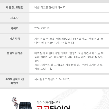
제품 및 모델명
넥센 최고급형-엔페라AU5
제조사
사이즈
235 / 45R 18
적용차종
기아 > 올 뉴 쏘울
,
쉐보레(GM대우) > 올란도
,
현대 > LF 쏘
나타
,
현대 > 코나
,
기아 > 올 뉴 K5
품질보증기준
제조상의 과실에 의한 하자가 발생시 보증기간내에 있는 제
품에 한해서 A/S 처리해드립니다. (홈깊이가 20%이상 남은
경우)
공정거래위원회 고시(소비자분쟁해결기준)에 의거하여 보
상해 드립니다.
A/S책임자와 전
서시현 ( 고객센터 1855-0152 )
화번호