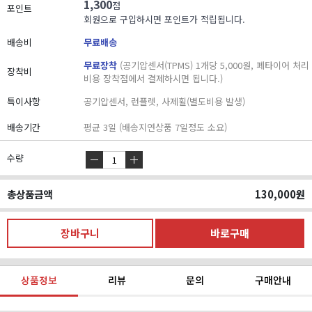
1,300
점
포인트
회원으로 구입하시면 포인트가 적립됩니다.
배송비
무료배송
무료장착
(공기압센서(TPMS) 1개당 5,000원, 폐타이어 처리
장착비
비용 장착점에서 결제하시면 됩니다.)
특이사항
공기압센서, 런플렛, 사제휠(별도비용 발생)
배송기간
평균 3일 (배송지연상품 7일정도 소요)
수량
총상품금액
130,000
원
상품정보
리뷰
문의
구매안내