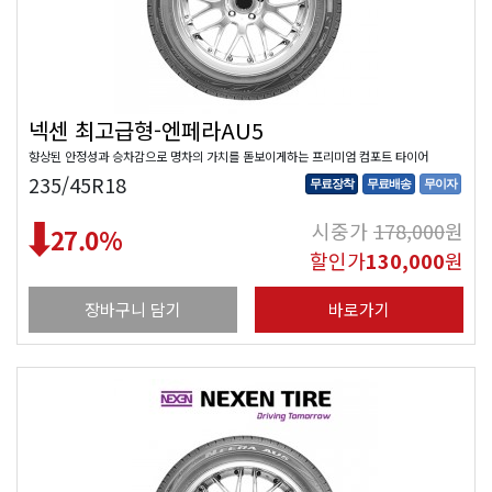
넥센 최고급형-엔페라AU5
향상된 안정성과 승차감으로 명차의 가치를 돋보이게하는 프리미엄 컴포트 타이어
235/45R18
무료장착
무료배송
무이자
시중가
178,000
원
27.0
%
할인가
130,000
원
장바구니 담기
바로가기