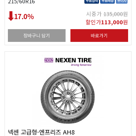
215/60R16
무료장착
무료배송
무이자
시중가
135,000
원
17.0
%
할인가
113,000
원
장바구니 담기
바로가기
넥센 고급형-엔프리즈 AH8