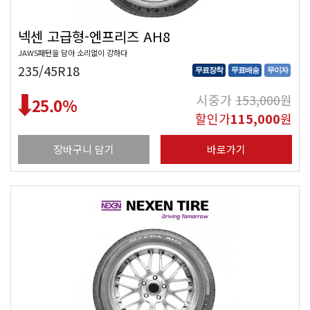
넥센 고급형-엔프리즈 AH8
JAWS패턴을 담아 소리없이 강하다
235/45R18
무료장착
무료배송
무이자
시중가
153,000
원
25.0
%
할인가
115,000
원
장바구니 담기
바로가기