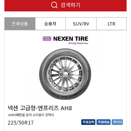
검색하기
전체상품
승용차
SUV/RV
LTR
넥센 고급형-엔프리즈 AH8
JAWS패턴을 담아 소리없이 강하다
225/50R17
무료장착
무료배송
무이자