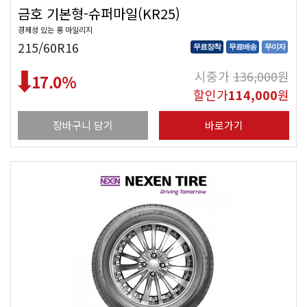
금호 기본형-슈퍼마일(KR25)
경제성 있는 롱 마일리지
215/60R16
무료장착
무료배송
무이자
시중가
136,000
원
17.0
%
할인가
114,000
원
장바구니 담기
바로가기