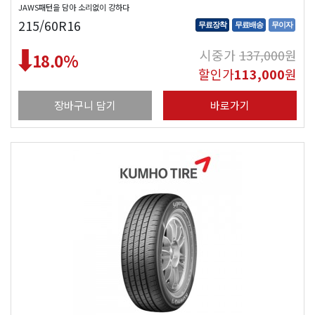
JAWS패턴을 담아 소리없이 강하다
215/60R16
무료장착
무료배송
무이자
시중가
137,000
원
18.0
%
할인가
113,000
원
장바구니 담기
바로가기