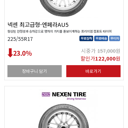
넥센 최고급형-엔페라AU5
향상된 안정성과 승차감으로 명차의 가치를 돋보이게하는 프리미엄 컴포트 타이어
225/55R17
무료장착
무료배송
무이자
시중가
157,000
원
23.0
%
할인가
122,000
원
장바구니 담기
바로가기