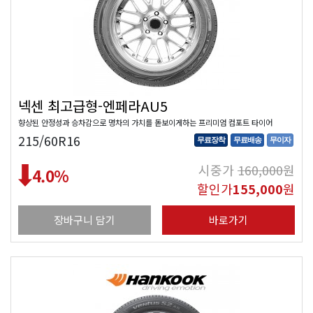
넥센 최고급형-엔페라AU5
향상된 안정성과 승차감으로 명차의 가치를 돋보이게하는 프리미엄 컴포트 타이어
215/60R16
무료장착
무료배송
무이자
시중가
160,000
원
4.0
%
할인가
155,000
원
장바구니 담기
바로가기