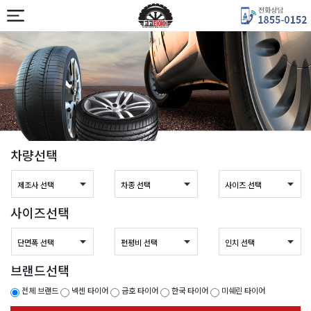
차량선택
사이즈선택
브랜드선택
전체 브랜드
넥센 타이어
금호 타이어
한국 타이어
미쉐린 타이어