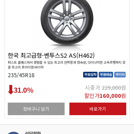
한국 최고급형-벤투스S2 AS(H462)
퍼스트 클래스에서 경험할 수 있는 최고의 안락함과 정숙성, 다이나믹한 고속주행까지 갖
춘 최고의 프리미엄 타이어
235/45R18
무료장착
무료배송
무이자
시중가
229,000
원
31.0
%
할인가
160,000
원
장바구니 담기
바로가기