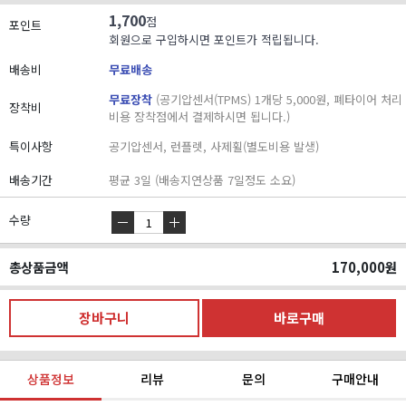
1,700
점
포인트
회원으로 구입하시면 포인트가 적립됩니다.
배송비
무료배송
무료장착
(공기압센서(TPMS) 1개당 5,000원, 폐타이어 처리
장착비
비용 장착점에서 결제하시면 됩니다.)
특이사항
공기압센서, 런플렛, 사제휠(별도비용 발생)
배송기간
평균 3일 (배송지연상품 7일정도 소요)
수량
총상품금액
170,000
원
상품정보
리뷰
문의
구매안내