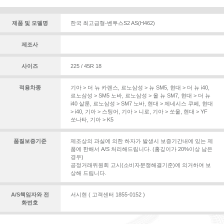
제품 및 모델명
한국 최고급형-벤투스S2 AS(H462)
제조사
사이즈
225 / 45R 18
적용차종
기아 > 더 뉴 카렌스
,
르노삼성 > 뉴 SM5
,
현대 > 더 뉴 i40
,
르노삼성 > SM5 노바
,
르노삼성 > 올 뉴 SM7
,
현대 > 더 뉴
i40 살룬
,
르노삼성 > SM7 노바
,
현대 > 제네시스 쿠페
,
현대
> i40
,
기아 > 스팅어
,
기아 > 니로
,
기아 > 쏘울
,
현대 > YF
쏘나타
,
기아 > K5
품질보증기준
제조상의 과실에 의한 하자가 발생시 보증기간내에 있는 제
품에 한해서 A/S 처리해드립니다. (홈깊이가 20%이상 남은
경우)
공정거래위원회 고시(소비자분쟁해결기준)에 의거하여 보
상해 드립니다.
A/S책임자와 전
서시현 ( 고객센터 1855-0152 )
화번호