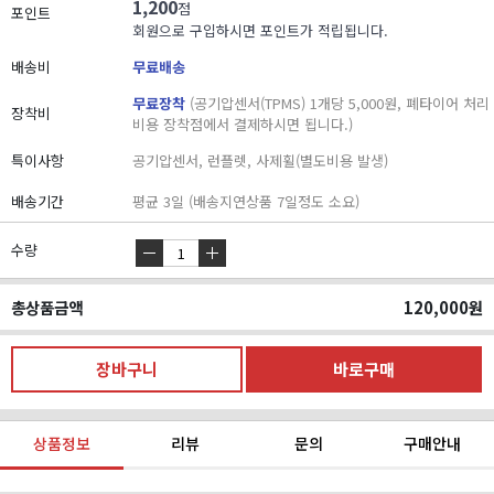
1,200
점
포인트
회원으로 구입하시면 포인트가 적립됩니다.
배송비
무료배송
무료장착
(공기압센서(TPMS) 1개당 5,000원, 폐타이어 처리
장착비
비용 장착점에서 결제하시면 됩니다.)
특이사항
공기압센서, 런플렛, 사제휠(별도비용 발생)
배송기간
평균 3일 (배송지연상품 7일정도 소요)
수량
총상품금액
120,000
원
상품정보
리뷰
문의
구매안내