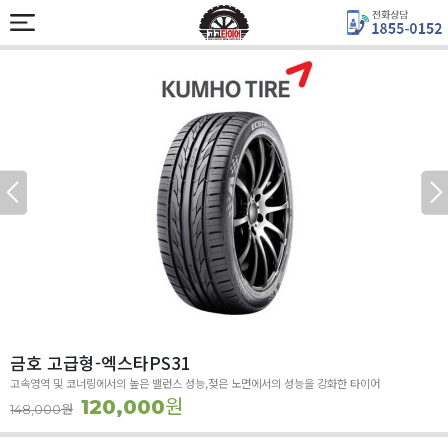
금호 고급형-엑스타PS31
고속영역 및 코너링에서의 높은 밸런스 성능,젖은 노면에서의 성능을 강화한 타이어
원
120,000
원
148,000