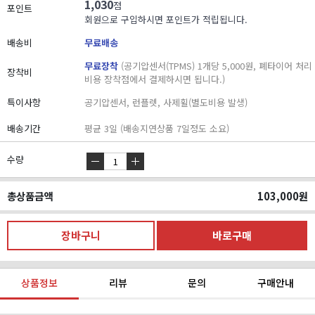
1,030
점
포인트
회원으로 구입하시면 포인트가 적립됩니다.
배송비
무료배송
무료장착
(공기압센서(TPMS) 1개당 5,000원, 폐타이어 처리
장착비
비용 장착점에서 결제하시면 됩니다.)
특이사항
공기압센서, 런플렛, 사제휠(별도비용 발생)
배송기간
평균 3일 (배송지연상품 7일정도 소요)
수량
총상품금액
103,000
원
상품정보
리뷰
문의
구매안내