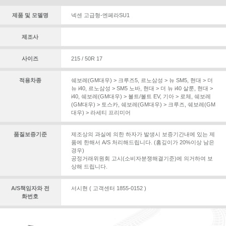
제품 및 모델명
넥센 고급형-엔페라SU1
제조사
사이즈
215 / 50R 17
적용차종
쉐보레(GM대우) > 크루즈5
,
르노삼성 > 뉴 SM5
,
현대 > 더
뉴 i40
,
르노삼성 > SM5 노바
,
현대 > 더 뉴 i40 살룬
,
현대 >
i40
,
쉐보레(GM대우) > 볼트/볼트 EV
,
기아 > 로체
,
쉐보레
(GM대우) > 토스카
,
쉐보레(GM대우) > 크루즈
,
쉐보레(GM
대우) > 라세티 프리미어
품질보증기준
제조상의 과실에 의한 하자가 발생시 보증기간내에 있는 제
품에 한해서 A/S 처리해드립니다. (홈깊이가 20%이상 남은
경우)
공정거래위원회 고시(소비자분쟁해결기준)에 의거하여 보
상해 드립니다.
A/S책임자와 전
서시현 ( 고객센터 1855-0152 )
화번호