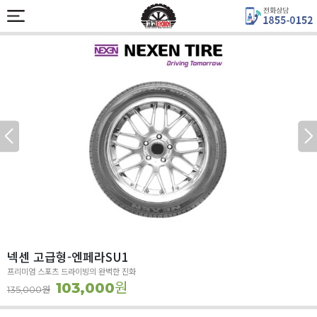
넥센 고급형-엔페라SU1
프리미엄 스포츠 드라이빙의 완벽한 진화
원
103,000
원
135,000