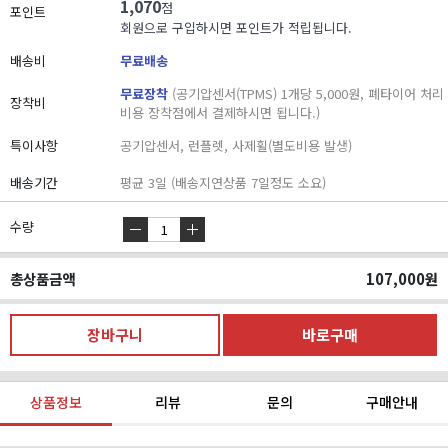
1,070
점
포인트
회원으로 구입하시면 포인트가 적립됩니다.
배송비
무료배송
무료장착
(공기압센서(TPMS) 1개당 5,000원, 폐타이어 처리
장착비
비용 장착점에서 결제하시면 됩니다.)
특이사항
공기압센서, 런플렛, 사제휠(별도비용 발생)
배송기간
평균 3일 (배송지연상품 7일정도 소요)
수량
총상품금액
107,000
원
상품정보
리뷰
문의
구매안내