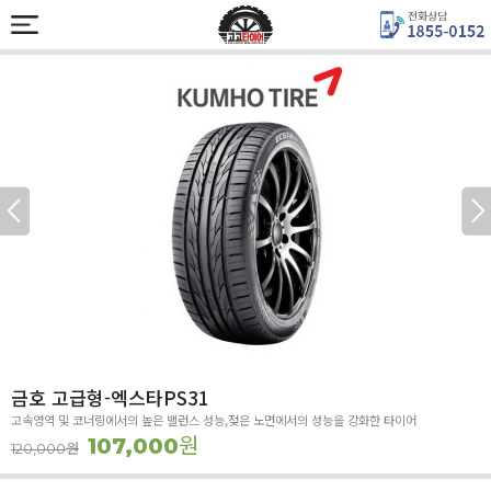
금호 고급형-엑스타PS31
고속영역 및 코너링에서의 높은 밸런스 성능,젖은 노면에서의 성능을 강화한 타이어
원
107,000
원
120,000