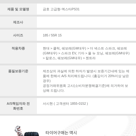
제품 및 모델명
금호 고급형-엑스타PS31
제조사
사이즈
185 / 55R 15
적용차종
현대 > 클릭
,
쉐보레(GM대우) > 더 넥스트 스파크
,
쉐보레
(GM대우) > 스파크 EV
,
기아 > 올 뉴 모닝
,
쉐보레(GM대우)
> 칼로스
,
쉐보레(GM대우) > 젠트라
품질보증기준
제조상의 과실에 의한 하자가 발생시 보증기간내에 있는 제
품에 한해서 A/S 처리해드립니다. (홈깊이가 20%이상 남은
경우)
공정거래위원회 고시(소비자분쟁해결기준)에 의거하여 보
상해 드립니다.
A/S책임자와 전
서시현 ( 고객센터 1855-0152 )
화번호