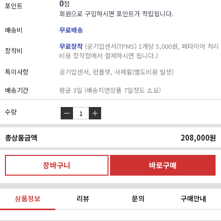
0
점
포인트
회원으로 구입하시면 포인트가 적립됩니다.
배송비
무료배송
무료장착
(공기압센서(TPMS) 1개당 5,000원, 폐타이어 처리
장착비
비용 장착점에서 결제하시면 됩니다.)
특이사항
공기압센서, 런플렛, 사제휠(별도비용 발생)
배송기간
평균 3일 (배송지연상품 7일정도 소요)
수량
총상품금액
208,000
원
상품정보
리뷰
문의
구매안내