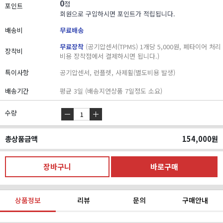
0
점
포인트
회원으로 구입하시면 포인트가 적립됩니다.
배송비
무료배송
무료장착
(공기압센서(TPMS) 1개당 5,000원, 폐타이어 처리
장착비
비용 장착점에서 결제하시면 됩니다.)
특이사항
공기압센서, 런플렛, 사제휠(별도비용 발생)
배송기간
평균 3일 (배송지연상품 7일정도 소요)
수량
총상품금액
154,000
원
상품정보
리뷰
문의
구매안내