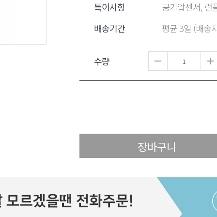
특이사항
공기압센서, 런플
배송기간
평균 3일 (배송
수량