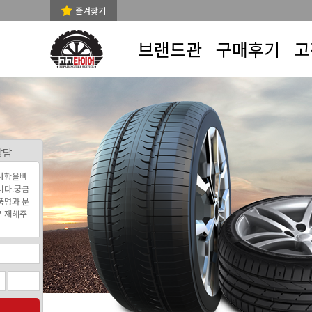
즐겨찾기
브랜드관
구매후기
고
상담