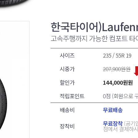
한국타이어)Laufenn 
고속주행까지 가능한 컴포트 타
사이즈
235 / 55R 19
시중가
207,900
원원
할인가
144,000
원원
적립포인트
0점 (회원으로
배송비
무료배송
무료장착
(공기압
장착비
점에서 결제하시