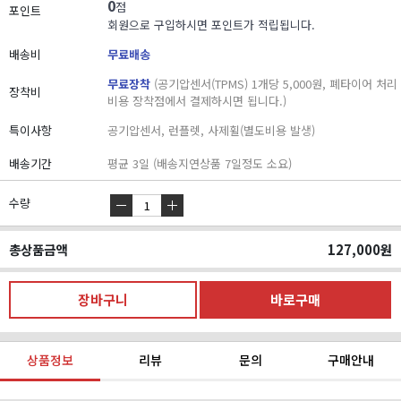
0
점
포인트
회원으로 구입하시면 포인트가 적립됩니다.
배송비
무료배송
무료장착
(공기압센서(TPMS) 1개당 5,000원, 폐타이어 처리
장착비
비용 장착점에서 결제하시면 됩니다.)
특이사항
공기압센서, 런플렛, 사제휠(별도비용 발생)
배송기간
평균 3일 (배송지연상품 7일정도 소요)
수량
총상품금액
127,000
원
상품정보
리뷰
문의
구매안내