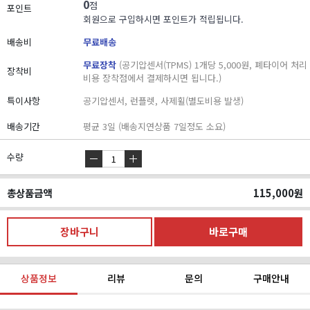
0
점
포인트
회원으로 구입하시면 포인트가 적립됩니다.
배송비
무료배송
무료장착
(공기압센서(TPMS) 1개당 5,000원, 폐타이어 처리
장착비
비용 장착점에서 결제하시면 됩니다.)
특이사항
공기압센서, 런플렛, 사제휠(별도비용 발생)
배송기간
평균 3일 (배송지연상품 7일정도 소요)
수량
총상품금액
115,000
원
상품정보
리뷰
문의
구매안내