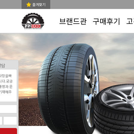
즐겨찾기
브랜드관
구매후기
고
상담