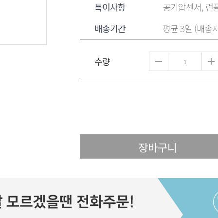
특이사항
공기압센서, 런플
배송기간
평균 3일 (배송
수량