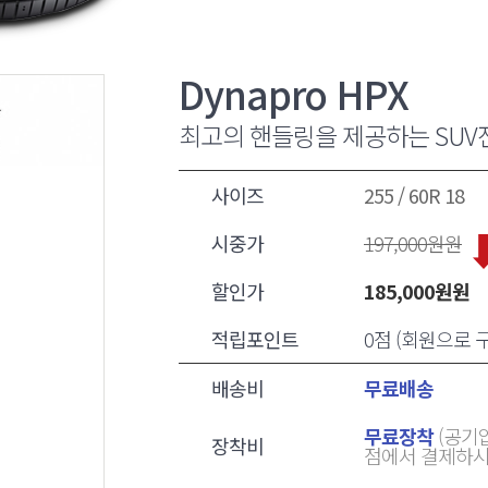
Dynapro HPX
최고의 핸들링을 제공하는 SUV
사이즈
255 / 60R 18
시중가
197,000
원원
할인가
185,000
원원
적립포인트
0점 (회원으로
배송비
무료배송
무료장착
(공기압
장착비
점에서 결제하시