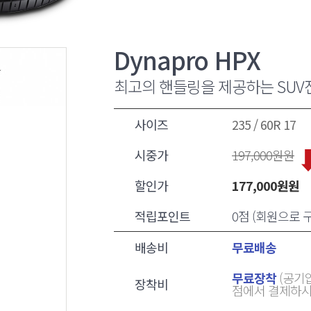
Dynapro HPX
최고의 핸들링을 제공하는 SUV
사이즈
235 / 60R 17
시중가
197,000
원원
할인가
177,000
원원
적립포인트
0점 (회원으로
배송비
무료배송
무료장착
(공기압
장착비
점에서 결제하시