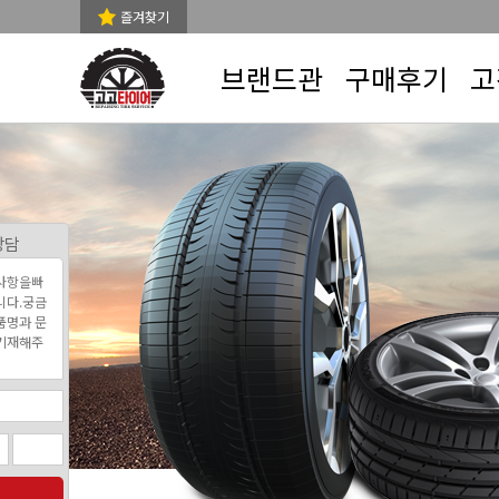
즐겨찾기
브랜드관
구매후기
고
상담