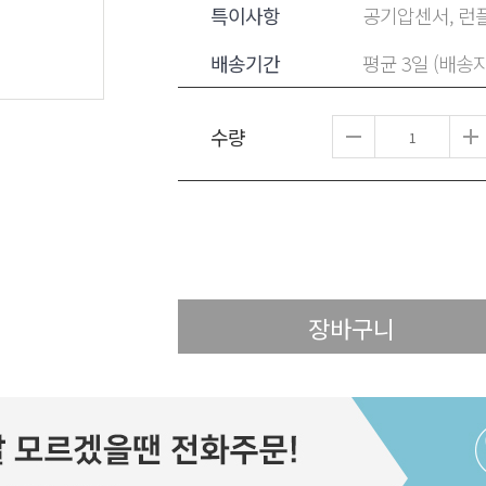
특이사항
공기압센서, 런플
배송기간
평균 3일 (배송
수량