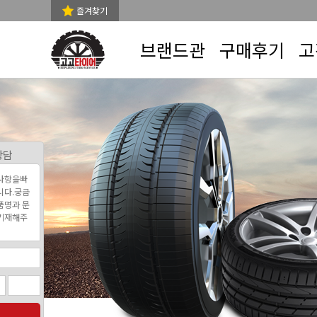
즐겨찾기
브랜드관
구매후기
고
상담