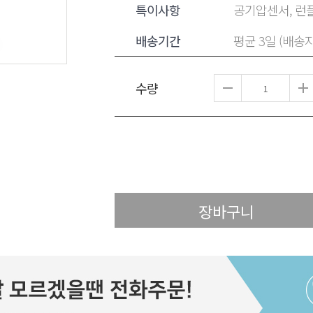
특이사항
공기압센서, 런플
배송기간
평균 3일 (배송
수량