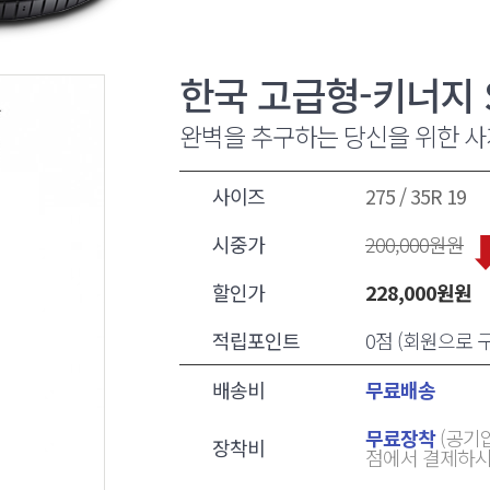
한국 고급형-키너지 ST
완벽을 추구하는 당신을 위한 
사이즈
275 / 35R 19
시중가
200,000
원원
할인가
228,000
원원
적립포인트
0점 (회원으로
배송비
무료배송
무료장착
(공기압
장착비
점에서 결제하시