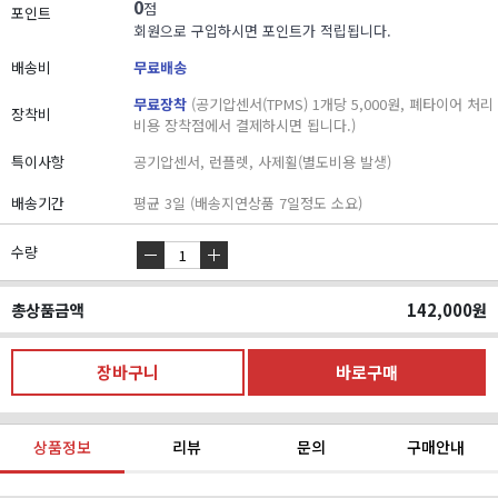
0
점
포인트
회원으로 구입하시면 포인트가 적립됩니다.
배송비
무료배송
무료장착
(공기압센서(TPMS) 1개당 5,000원, 폐타이어 처리
장착비
비용 장착점에서 결제하시면 됩니다.)
특이사항
공기압센서, 런플렛, 사제휠(별도비용 발생)
배송기간
평균 3일 (배송지연상품 7일정도 소요)
수량
총상품금액
142,000
원
상품정보
리뷰
문의
구매안내