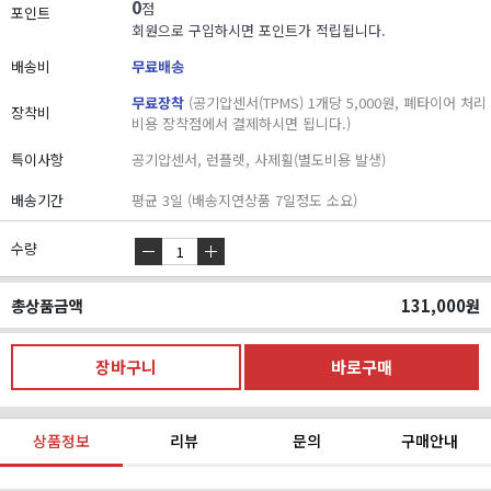
0
점
포인트
회원으로 구입하시면 포인트가 적립됩니다.
배송비
무료배송
무료장착
(공기압센서(TPMS) 1개당 5,000원, 폐타이어 처리
장착비
비용 장착점에서 결제하시면 됩니다.)
특이사항
공기압센서, 런플렛, 사제휠(별도비용 발생)
배송기간
평균 3일 (배송지연상품 7일정도 소요)
수량
총상품금액
131,000
원
상품정보
리뷰
문의
구매안내