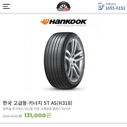
한국 고급형-키너지 ST AS(H318)
완벽을 추구하는 당신을 위한 사계절용 밸런스 타이어
원
131,000
원
200,000