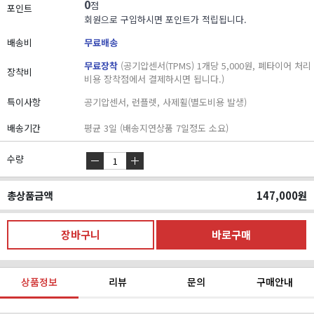
0
점
포인트
회원으로 구입하시면 포인트가 적립됩니다.
배송비
무료배송
무료장착
(공기압센서(TPMS) 1개당 5,000원, 폐타이어 처리
장착비
비용 장착점에서 결제하시면 됩니다.)
특이사항
공기압센서, 런플렛, 사제휠(별도비용 발생)
배송기간
평균 3일 (배송지연상품 7일정도 소요)
수량
총상품금액
147,000
원
상품정보
리뷰
문의
구매안내