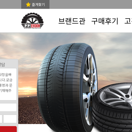
즐겨찾기
브랜드관
구매후기
고
상담