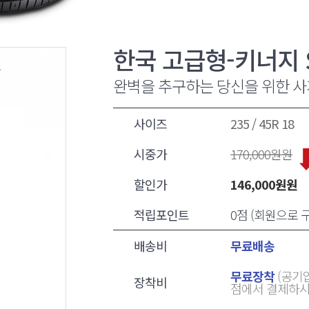
한국 고급형-키너지 ST
완벽을 추구하는 당신을 위한 
사이즈
235 / 45R 18
시중가
170,000
원원
할인가
146,000
원원
적립포인트
0점 (회원으로
배송비
무료배송
무료장착
(공기압
장착비
점에서 결제하시