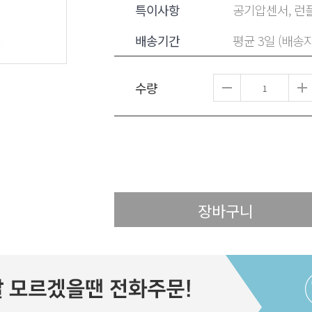
특이사항
공기압센서, 런플
배송기간
평균 3일 (배송
수량