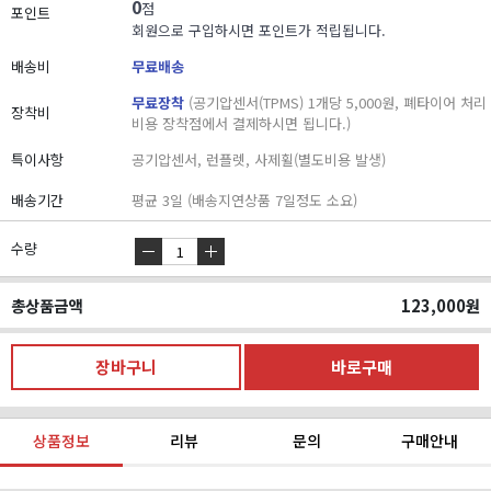
0
점
포인트
회원으로 구입하시면 포인트가 적립됩니다.
배송비
무료배송
무료장착
(공기압센서(TPMS) 1개당 5,000원, 폐타이어 처리
장착비
비용 장착점에서 결제하시면 됩니다.)
특이사항
공기압센서, 런플렛, 사제휠(별도비용 발생)
배송기간
평균 3일 (배송지연상품 7일정도 소요)
수량
총상품금액
123,000
원
상품정보
리뷰
문의
구매안내