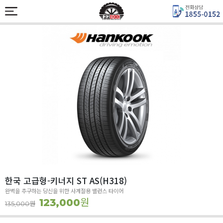
한국 고급형-키너지 ST AS(H318)
완벽을 추구하는 당신을 위한 사계절용 밸런스 타이어
원
123,000
원
135,000