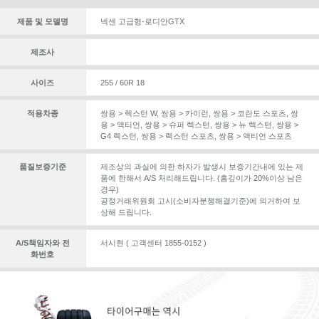
제품 및 모델명
넥센 고급형-로디안GTX
제조사
사이즈
255 / 60R 18
적용차종
쌍용 > 렉스턴 W
,
쌍용 > 카이런
,
쌍용 > 코란도 스포츠
,
쌍
용 > 액티언
,
쌍용 > 슈퍼 렉스턴
,
쌍용 > 뉴 렉스턴
,
쌍용 >
G4 렉스턴
,
쌍용 > 렉스턴 스포츠
,
쌍용 > 액티언 스포츠
품질보증기준
제조상의 과실에 의한 하자가 발생시 보증기간내에 있는 제
품에 한해서 A/S 처리해드립니다. (홈깊이가 20%이상 남은
경우)
공정거래위원회 고시(소비자분쟁해결기준)에 의거하여 보
상해 드립니다.
A/S책임자와 전
서시현 ( 고객센터 1855-0152 )
화번호