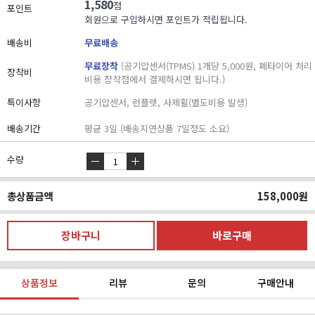
1,580
점
포인트
회원으로 구입하시면 포인트가 적립됩니다.
배송비
무료배송
무료장착
(공기압센서(TPMS) 1개당 5,000원, 폐타이어 처리
장착비
비용 장착점에서 결제하시면 됩니다.)
특이사항
공기압센서, 런플렛, 사제휠(별도비용 발생)
배송기간
평균 3일 (배송지연상품 7일정도 소요)
수량
총상품금액
158,000
원
상품정보
리뷰
문의
구매안내