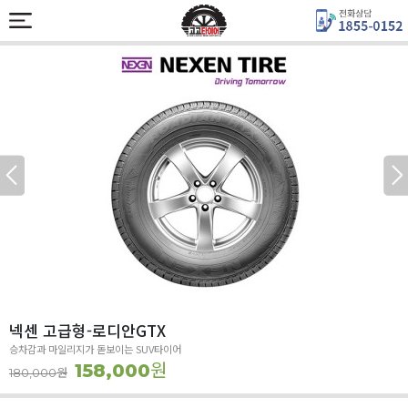
넥센 고급형-로디안GTX
승차감과 마일리지가 돋보이는 SUV타이어
원
158,000
원
180,000