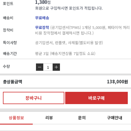
1,380
점
포인트
회원으로 구입하시면 포인트가 적립됩니다.
배송비
무료배송
무료장착
(공기압센서(TPMS) 1개당 5,000원, 폐타이어 처리
장착비
비용 장착점에서 결제하시면 됩니다.)
특이사항
공기압센서, 런플렛, 사제휠(별도비용 발생)
배송기간
평균 3일 (배송지연상품 7일정도 소요)
수량
총상품금액
138,000
원
상품정보
리뷰
문의
구매안내