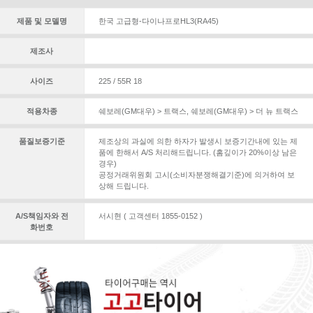
제품 및 모델명
한국 고급형-다이나프로HL3(RA45)
제조사
사이즈
225 / 55R 18
적용차종
쉐보레(GM대우) > 트랙스
,
쉐보레(GM대우) > 더 뉴 트랙스
품질보증기준
제조상의 과실에 의한 하자가 발생시 보증기간내에 있는 제
품에 한해서 A/S 처리해드립니다. (홈깊이가 20%이상 남은
경우)
공정거래위원회 고시(소비자분쟁해결기준)에 의거하여 보
상해 드립니다.
A/S책임자와 전
서시현 ( 고객센터 1855-0152 )
화번호