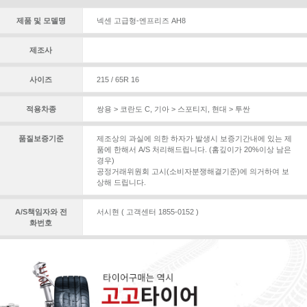
제품 및 모델명
넥센 고급형-엔프리즈 AH8
제조사
사이즈
215 / 65R 16
적용차종
쌍용 > 코란도 C
,
기아 > 스포티지
,
현대 > 투싼
품질보증기준
제조상의 과실에 의한 하자가 발생시 보증기간내에 있는 제
품에 한해서 A/S 처리해드립니다. (홈깊이가 20%이상 남은
경우)
공정거래위원회 고시(소비자분쟁해결기준)에 의거하여 보
상해 드립니다.
A/S책임자와 전
서시현 ( 고객센터 1855-0152 )
화번호