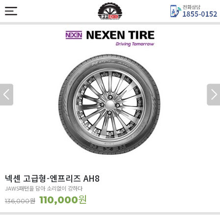
넥센 고급형-엔프리즈 AH8
JAWS패턴을 담아 소리없이 강하다
원
110,000
원
136,000