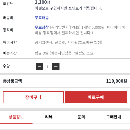
1,100
점
포인트
회원으로 구입하시면 포인트가 적립됩니다.
배송비
무료배송
무료장착
(공기압센서(TPMS) 1개당 5,000원, 폐타이어 처리
장착비
비용 장착점에서 결제하시면 됩니다.)
특이사항
공기압센서, 런플렛, 사제휠(별도비용 발생)
배송기간
평균 3일 (배송지연상품 7일정도 소요)
수량
총상품금액
110,000
원
상품정보
리뷰
문의
구매안내