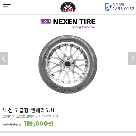
넥센 고급형-엔페라SU1
프리미엄 스포츠 드라이빙의 완벽한 진화
원
119,000
원
154,000