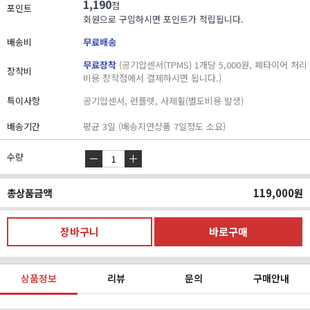
1,190
점
포인트
회원으로 구입하시면 포인트가 적립됩니다.
배송비
무료배송
무료장착
(공기압센서(TPMS) 1개당 5,000원, 폐타이어 처리
장착비
비용 장착점에서 결제하시면 됩니다.)
특이사항
공기압센서, 런플렛, 사제휠(별도비용 발생)
배송기간
평균 3일 (배송지연상품 7일정도 소요)
수량
총상품금액
119,000
원
상품정보
리뷰
문의
구매안내