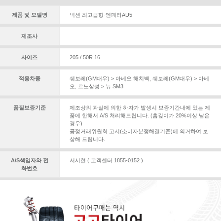
제품 및 모델명
넥센 최고급형-엔페라AU5
제조사
사이즈
205 / 50R 16
적용차종
쉐보레(GM대우) > 아베오 해치백
,
쉐보레(GM대우) > 아베
오
,
르노삼성 > 뉴 SM3
품질보증기준
제조상의 과실에 의한 하자가 발생시 보증기간내에 있는 제
품에 한해서 A/S 처리해드립니다. (홈깊이가 20%이상 남은
경우)
공정거래위원회 고시(소비자분쟁해결기준)에 의거하여 보
상해 드립니다.
A/S책임자와 전
서시현 ( 고객센터 1855-0152 )
화번호