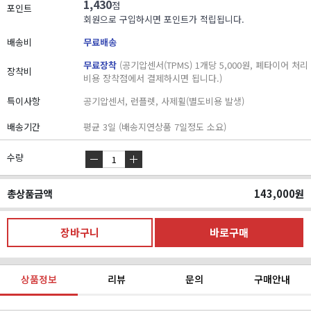
1,430
점
포인트
회원으로 구입하시면 포인트가 적립됩니다.
배송비
무료배송
무료장착
(공기압센서(TPMS) 1개당 5,000원, 폐타이어 처리
장착비
비용 장착점에서 결제하시면 됩니다.)
특이사항
공기압센서, 런플렛, 사제휠(별도비용 발생)
배송기간
평균 3일 (배송지연상품 7일정도 소요)
수량
총상품금액
143,000
원
상품정보
리뷰
문의
구매안내