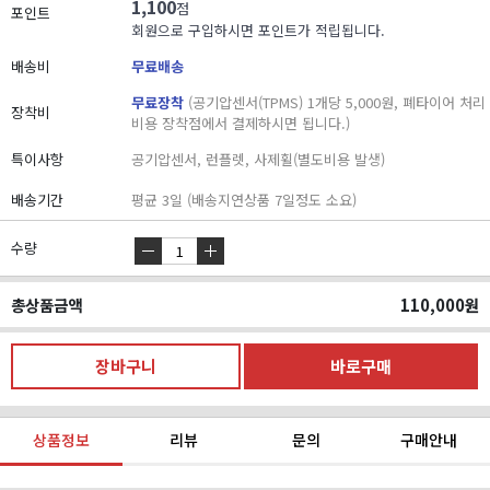
1,100
점
포인트
회원으로 구입하시면 포인트가 적립됩니다.
배송비
무료배송
무료장착
(공기압센서(TPMS) 1개당 5,000원, 폐타이어 처리
장착비
비용 장착점에서 결제하시면 됩니다.)
특이사항
공기압센서, 런플렛, 사제휠(별도비용 발생)
배송기간
평균 3일 (배송지연상품 7일정도 소요)
수량
총상품금액
110,000
원
상품정보
리뷰
문의
구매안내