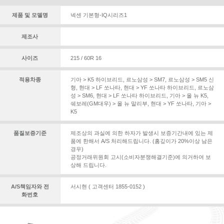
제품 및 모델명
넥센 기본형-IQ시리즈1
제조사
사이즈
215 / 60R 16
적용차종
기아 > K5 하이브리드
,
르노삼성 > SM7
,
르노삼성 > SM5 신
형
,
현대 > LF 쏘나타
,
현대 > YF 쏘나타 하이브리드
,
르노삼
성 > SM6
,
현대 > LF 쏘나타 하이브리드
,
기아 > 올 뉴 K5
,
쉐보레(GM대우) > 올 뉴 말리부
,
현대 > YF 쏘나타
,
기아 >
K5
품질보증기준
제조상의 과실에 의한 하자가 발생시 보증기간내에 있는 제
품에 한해서 A/S 처리해드립니다. (홈깊이가 20%이상 남은
경우)
공정거래위원회 고시(소비자분쟁해결기준)에 의거하여 보
상해 드립니다.
A/S책임자와 전
서시현 ( 고객센터 1855-0152 )
화번호