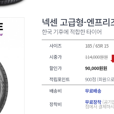
넥센 고급형-엔프리즈
한국 기후에 적합한 타이어
사이즈
185 / 65R 15
시중가
114,000
원원
할인가
90,000
원원
적립포인트
900점 (회원으
배송비
무료배송
무료장착
(공기압
장착비
점에서 결제하시