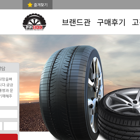
즐겨찾기
브랜드관
구매후기
고
상담