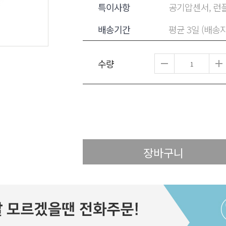
특이사항
공기압센서, 런플
배송기간
평균 3일 (배송
수량