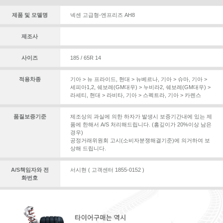
제품 및 모델명
넥센 고급형-엔프리즈 AH8
제조사
사이즈
185 / 65R 14
적용차종
기아 > 뉴 프라이드
,
현대 > 뉴베르나
,
기아 > 슈마
,
기아 >
세피아1,2
,
쉐보레(GM대우) > 누비라2
,
쉐보레(GM대우) >
라세티
,
현대 > 라비타
,
기아 > 스펙트라
,
기아 > 카렌스
품질보증기준
제조상의 과실에 의한 하자가 발생시 보증기간내에 있는 제
품에 한해서 A/S 처리해드립니다. (홈깊이가 20%이상 남은
경우)
공정거래위원회 고시(소비자분쟁해결기준)에 의거하여 보
상해 드립니다.
A/S책임자와 전
서시현 ( 고객센터 1855-0152 )
화번호