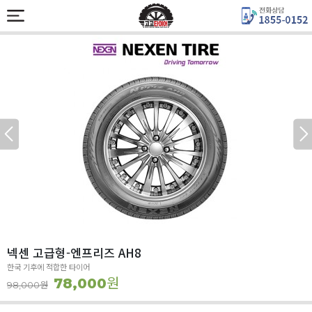
넥센 고급형-엔프리즈 AH8
한국 기후에 적합한 타이어
원
78,000
원
98,000