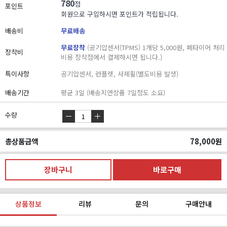
780
점
포인트
회원으로 구입하시면 포인트가 적립됩니다.
배송비
무료배송
무료장착
(공기압센서(TPMS) 1개당 5,000원, 폐타이어 처리
장착비
비용 장착점에서 결제하시면 됩니다.)
특이사항
공기압센서, 런플렛, 사제휠(별도비용 발생)
배송기간
평균 3일 (배송지연상품 7일정도 소요)
수량
총상품금액
78,000
원
상품정보
리뷰
문의
구매안내