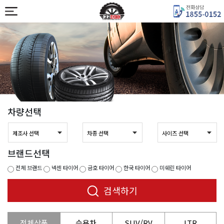
차량선택
브랜드선택
전체 브랜드
넥센 타이어
금호 타이어
한국 타이어
미쉐린 타이어
검색하기
전체상품
승용차
SUV/RV
LTR