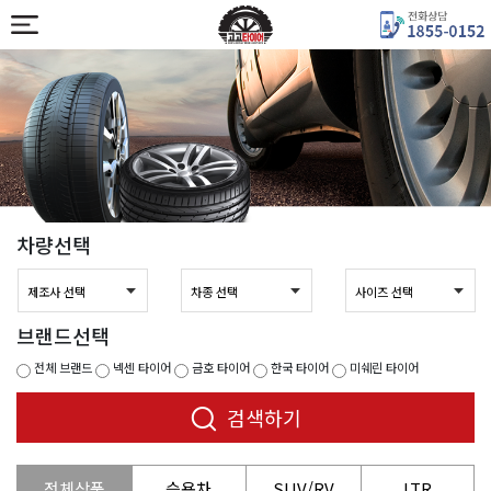
차량선택
브랜드선택
전체 브랜드
넥센 타이어
금호 타이어
한국 타이어
미쉐린 타이어
검색하기
전체상품
승용차
SUV/RV
LTR