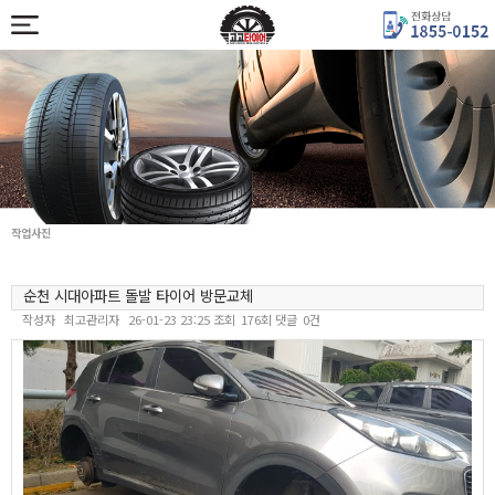
작업사진
순천 시대아파트 돌발 타이어 방문교체
작성자
최고관리자
26-01-23 23:25
조회
176회
댓글
0건
본문