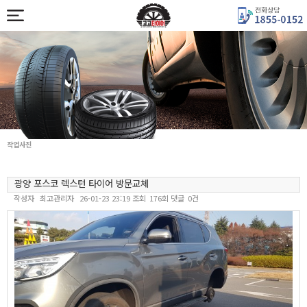
작업사진
광양 포스코 렉스턴 타이어 방문교체
작성자
최고관리자
26-01-23 23:19
조회
176회
댓글
0건
본문