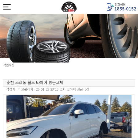
작업사진
순천 조례동 볼보 타이어 방문교체
작성자
최고관리자
26-01-23 23:13
조회
174회
댓글
0건
본문