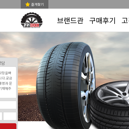
즐겨찾기
브랜드관
구매후기
고
상담