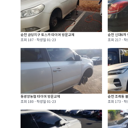
순천 금당지구 토스카 타이어 방문교체
순천 신대6차
조회
187 -
작성일
01-23
조회
217 -
작
동광양농협 타이어 방문교체
순천 조례동 
조회
180 -
작성일
01-23
조회
173 -
작