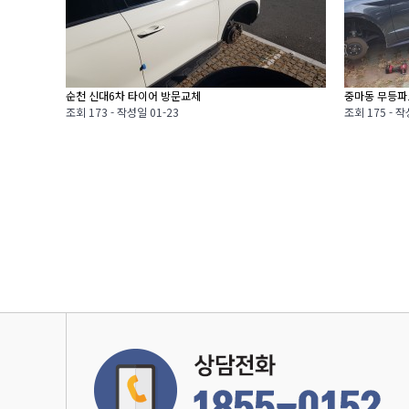
순천 신대6차 타이어 방문교체
중마동 무등파
조회
173 -
작성일
01-23
조회
175 -
작