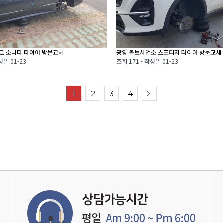
크 소나타 타이어 방문교체
광양 볼보사업소 스포티지 타이어 방문교체
성일
01-23
조회
171 -
작성일
01-23
1
2
3
4