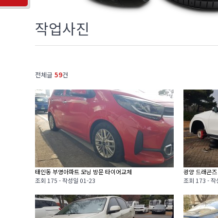
작업사진
전체글
59
건
태인동 부영아파트 모닝 방문 타이어교체
광양 드래곤즈
조회
175 -
작성일
01-23
조회
173 -
작