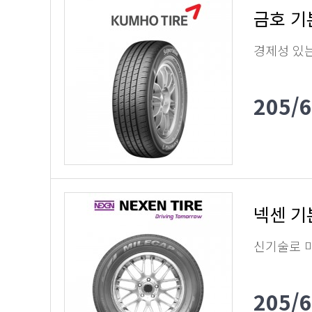
금호 기
경제성 있
205/
넥센 기
신기술로 
205/