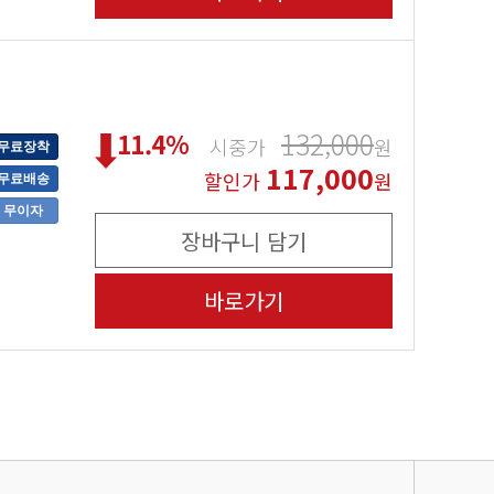
132,000
11.4
%
시중가
원
무료장착
117,000
할인가
원
무료배송
무이자
장바구니 담기
바로가기