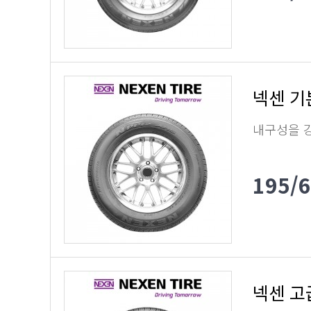
넥센 기
내구성을 
195/
넥센 고