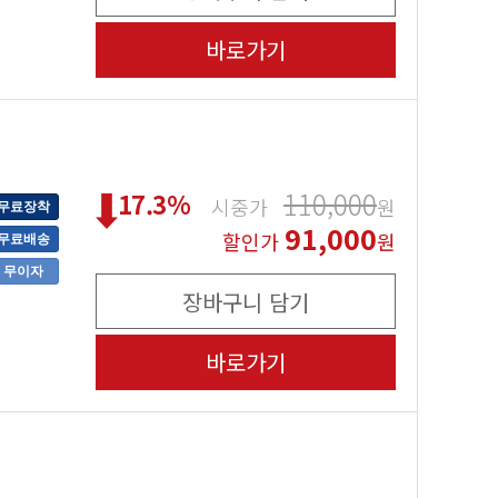
바로가기
110,000
17.3
%
시중가
원
무료장착
91,000
할인가
원
무료배송
무이자
장바구니 담기
바로가기