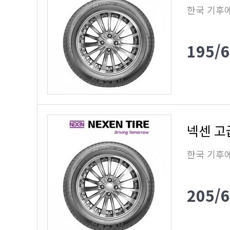
한국 기후
195/
넥센 고
한국 기후
205/