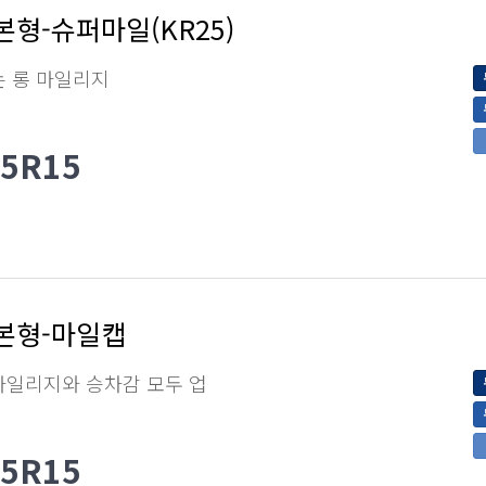
본형-슈퍼마일(KR25)
는 롱 마일리지
65R15
본형-마일캡
마일리지와 승차감 모두 업
65R15