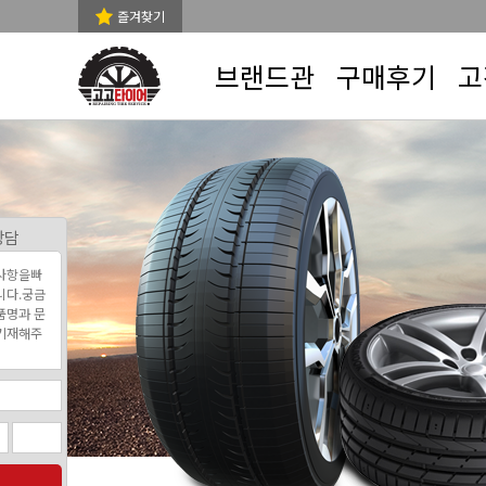
즐겨찾기
브랜드관
구매후기
고
상담