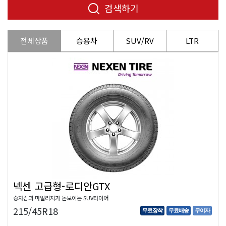
검색하기
전체상품
승용차
SUV/RV
LTR
넥센 고급형-로디안GTX
승차감과 마일리지가 돋보이는 SUV타이어
215/45R18
무료장착
무료배송
무이자