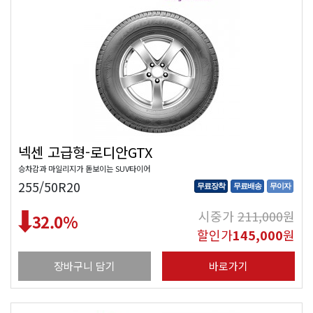
넥센 고급형-로디안GTX
승차감과 마일리지가 돋보이는 SUV타이어
255/50R20
무료장착
무료배송
무이자
시중가
211,000
원
32.0
%
할인가
145,000
원
장바구니 담기
바로가기