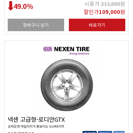
시중가
211,000
원
49.0
%
할인가
109,000
원
장바구니 담기
바로가기
넥센 고급형-로디안GTX
승차감과 마일리지가 돋보이는 SUV타이어