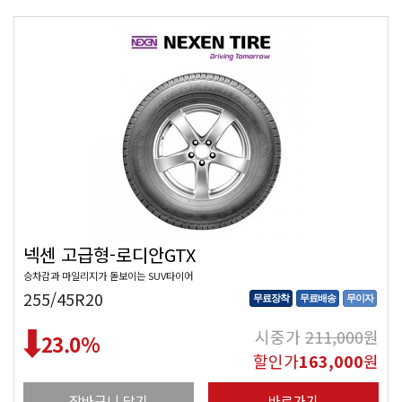
넥센 고급형-로디안GTX
승차감과 마일리지가 돋보이는 SUV타이어
255/45R20
무료장착
무료배송
무이자
시중가
211,000
원
23.0
%
할인가
163,000
원
장바구니 담기
바로가기