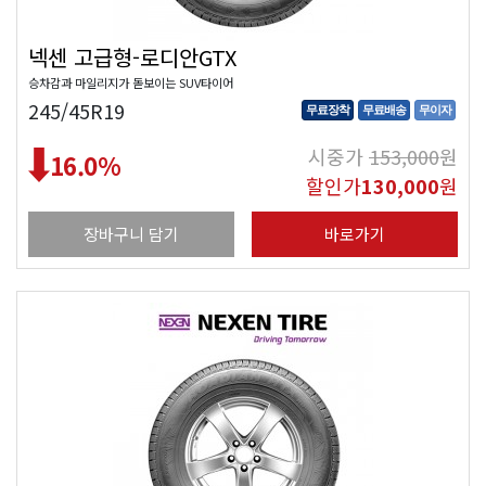
넥센 고급형-로디안GTX
승차감과 마일리지가 돋보이는 SUV타이어
245/45R19
무료장착
무료배송
무이자
시중가
153,000
원
16.0
%
할인가
130,000
원
장바구니 담기
바로가기