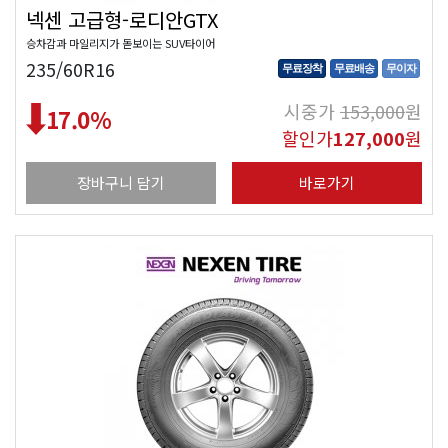
넥센 고급형-로디안GTX
승차감과 마일리지가 돋보이는 SUV타이어
235/60R16
무료장착
무료배송
무이자
시중가
153,000
원
17.0
%
할인가
127,000
원
장바구니 담기
바로가기