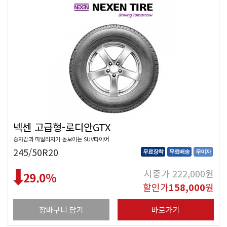
넥센 고급형-로디안GTX
승차감과 마일리지가 돋보이는 SUV타이어
245/50R20
무료장착
무료배송
무이자
시중가
222,000
원
29.0
%
할인가
158,000
원
장바구니 담기
바로가기