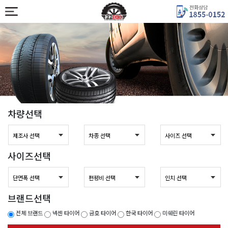
차량선택
사이즈선택
브랜드선택
전체 브랜드
넥센 타이어
금호 타이어
한국 타이어
미쉐린 타이어