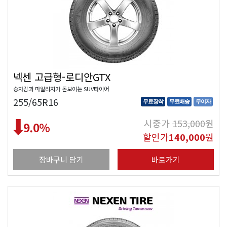
넥센 고급형-로디안GTX
승차감과 마일리지가 돋보이는 SUV타이어
255/65R16
무료장착
무료배송
무이자
시중가
153,000
원
9.0
%
할인가
140,000
원
장바구니 담기
바로가기