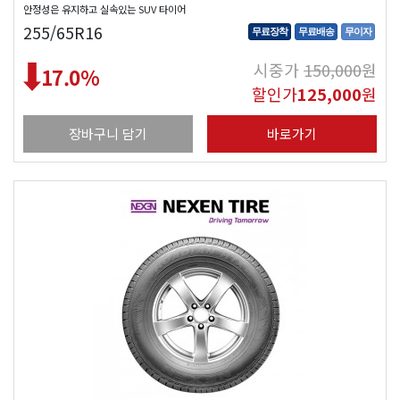
안정성은 유지하고 실속있는 SUV 타이어
255/65R16
무료장착
무료배송
무이자
시중가
150,000
원
17.0
%
할인가
125,000
원
장바구니 담기
바로가기