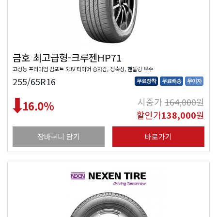
금호 최고급형-크루젠HP71
고성능 프리미엄 컴포트 SUV 타이어 승차감, 정숙성, 핸들링 우수
255/65R16
무료장착
무료배송
무이자
시중가
164,000
원
16.0
%
할인가
138,000
원
장바구니 담기
바로가기