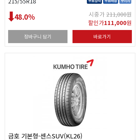
215/55R18
무료장착
무료배송
무이자
시중가
211,000
원
48.0
%
할인가
111,000
원
장바구니 담기
바로가기
금호 기본형-센스SUV(KL26)