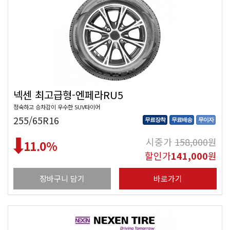
넥센 최고급형-엔페라RU5
정숙하고 승차감이 우수한 SUV타이어
255/65R16
무료장착
무료배송
무이자
시중가
158,000
원
11.0
%
할인가
141,000
원
장바구니 담기
바로가기