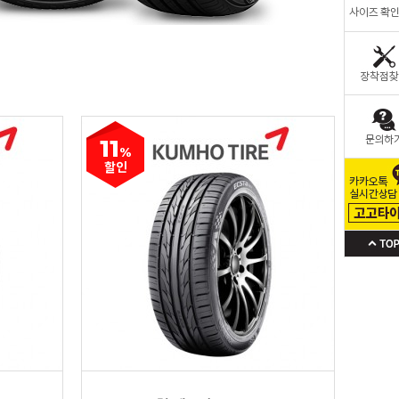
11
%
할인