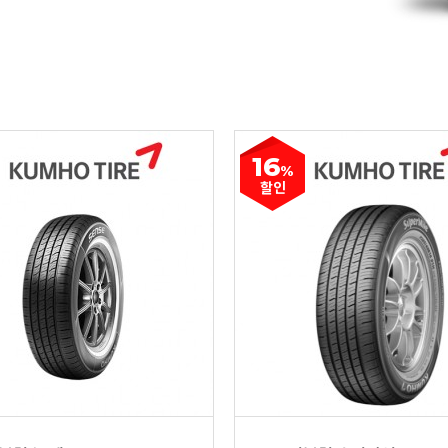
16
%
할인