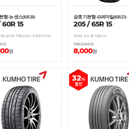
본형-뉴 센스(KR26)
금호 기본형-슈퍼마일(KR25)
/
60
R
15
205
/
65
R
15
지압 설계로 주행성능이 강화된 타이어
경제성 있는 롱 마일리지
00
원
118,000
원
000
8,000
원
원
32
%
할인