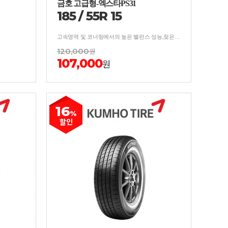
금호 고급형-엑스타PS31
185
/
55
R
15
고속영역 및 코너링에서의 높은 밸런스 성능,젖은 노면에서의 성능을 강화한 타이어
120,000
원
107,000
원
16
%
할인