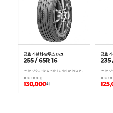
금호 기본형-솔루스TA21
금호 기
255
/
65
R
16
235
부담은 낮추고 성능을 더하다 최적의 블럭배열 통한 소음억제/분산 설계로 우수한 승차감 및 저소음 성능 구현
100,000
원
100,0
130,000
125,
원