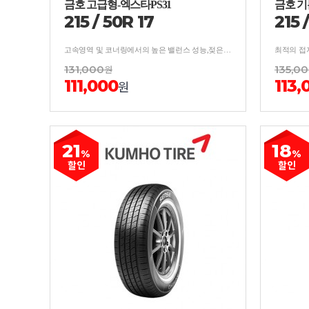
금호 고급형-엑스타PS31
금호 기
215
/
50
R
17
215
고속영역 및 코너링에서의 높은 밸런스 성능,젖은 노면에서의 성능을 강화한 타이어
최적의 접
131,000
원
135,0
111,000
113,
원
21
18
%
%
할인
할인