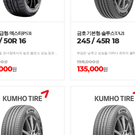
급형-엑스타PS31
금호 기본형-솔루스TA21
/
50
R
16
245
/
45
R
18
고속영역 및 코너링에서의 높은 밸런스 성능,젖은 노면에서의 성능을 강화한 타이어
00
원
198,000
원
,000
135,000
원
원