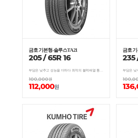
금호 기본형-솔루스TA21
금호 기
205
/
65
R
16
235
부담은 낮추고 성능을 더하다 최적의 블럭배열 통한 소음억제/분산 설계로 우수한 승차감 및 저소음 성능 구현
100,000
원
100,0
112,000
136
원