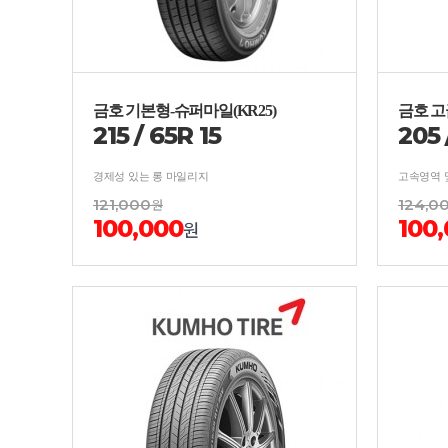
금호 기본형-슈퍼마일(KR25)
금호 고
215
/
65
R
15
205
경제성 있는 롱 마일리지
121,000
원
124,0
100,000
100
원