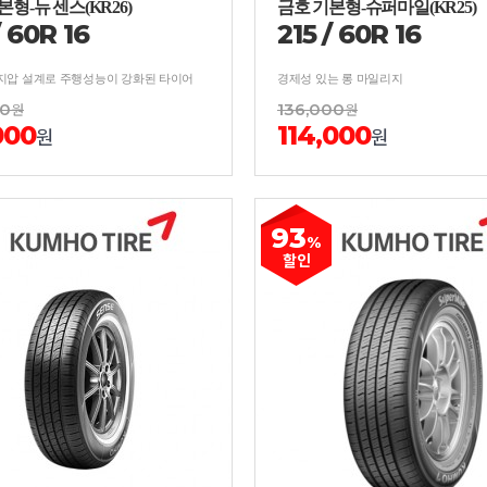
본형-뉴 센스(KR26)
금호 기본형-슈퍼마일(KR25)
/
60
R
16
215
/
60
R
16
지압 설계로 주행성능이 강화된 타이어
경제성 있는 롱 마일리지
00
원
136,000
원
000
114,000
원
원
93
%
할인