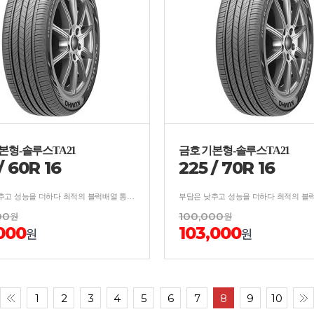
본형-솔루스TA21
금호 기본형-솔루스TA21
/
60
R
16
225
/
70
R
16
부담은 낮추고 성능을 더하다 최적의 블럭배열 통한 소음억제/분산 설계로 우수한 승차감 및 저소음 성능 구현
00
원
100,000
원
000
103,000
원
원
1
2
3
4
5
6
7
8
9
10