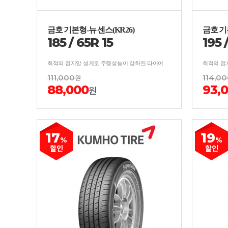
금호 기본형-뉴 센스(KR26)
금호 기
185
/
65
R
15
195
최적의 접지압 설계로 주행성능이 강화된 타이어
최적의 접
111,000
원
114,0
88,000
93,
원
17
19
%
%
할인
할인