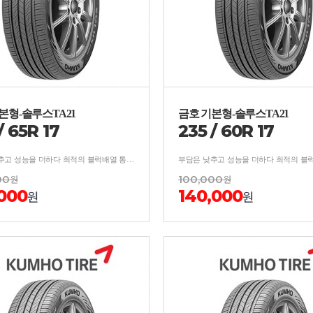
본형-솔루스TA21
금호 기본형-솔루스TA21
/
65
R
17
235
/
60
R
17
부담은 낮추고 성능을 더하다 최적의 블럭배열 통한 소음억제/분산 설계로 우수한 승차감 및 저소음 성능 구현
00
원
100,000
원
,000
140,000
원
원