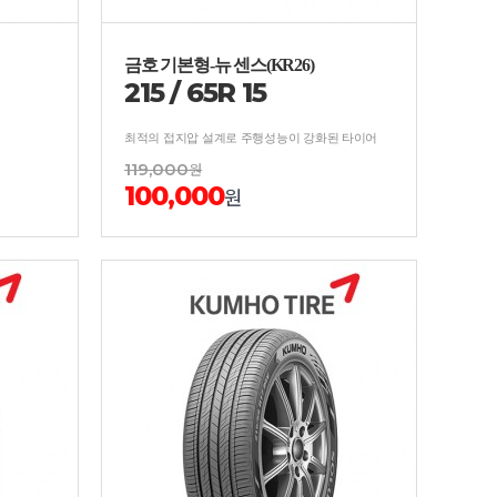
금호 기본형-뉴 센스(KR26)
215
/
65
R
15
최적의 접지압 설계로 주행성능이 강화된 타이어
119,000
원
100,000
원