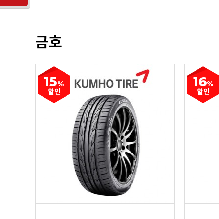
금호
15
16
%
%
할인
할인