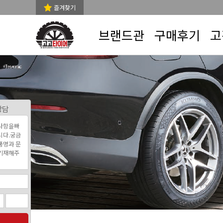
즐겨찾기
브랜드관
구매후기
고
상담