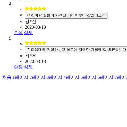
여친이랑 꽃놀이 가려고 타이어부터 갈았어요^^
강*진
2020-03-13
수정
삭제
전화응대도 친절하시고 덕분에 저렴한 가격에 잘 바꿨습니다
최*우
2020-03-13
수정
삭제
처음
1
페이지
2
페이지
3
페이지
4
페이지
5
페이지
6
페이지
7
페이