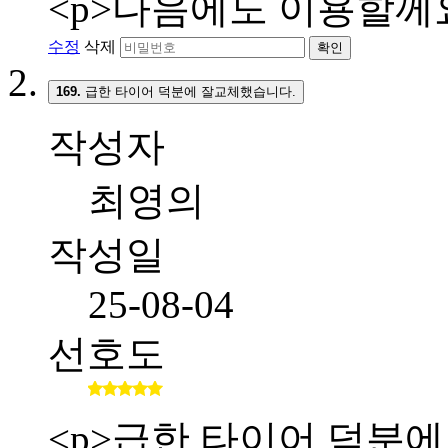
<p>다음에도 이용할께요
수정
삭제
확인
169.
급한 타이어 덕분에 잘교체했습니다.
작성자
최영의
작성일
25-08-04
선호도
<p>급한 타이어 덕분에