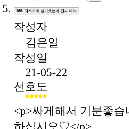
166.
최저가라 설마했는데 진짜 대박
작성자
김은일
작성일
21-05-22
선호도
<p>싸게해서 기분좋습니다.
하십시오♡</p>