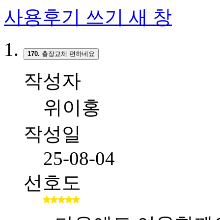
사용후기 쓰기
새 창
170.
출장교체 편하네요
작성자
위이홍
작성일
25-08-04
선호도