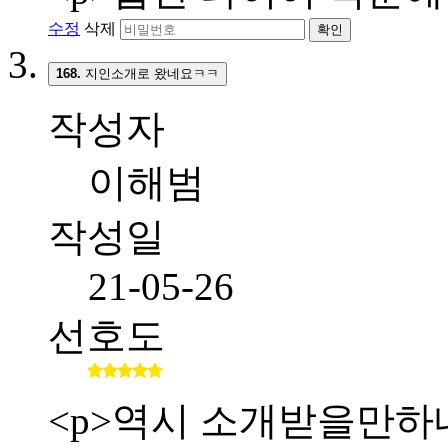
수정
삭제
확인
168.
지인소개로 왔네요ㅋㅋ
작성자
이해범
작성일
21-05-26
선호도
<p>역시 소개받을만하네