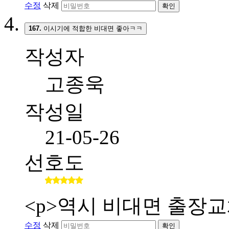
수정
삭제
확인
167.
이시기에 적합한 비대면 좋아ㅋㅋ
작성자
고종욱
작성일
21-05-26
선호도
<p>역시 비대면 출장교
수정
삭제
확인