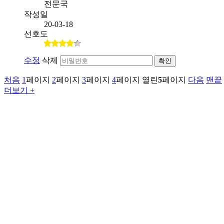
전문국
작성일
20-03-18
선호도
수정
삭제
확인
처음
1
페이지
2
페이지
3
페이지
4
페이지
열린
5
페이지
다음
맨끝
더보기 +