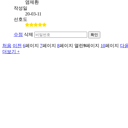
염제환
작성일
20-03-11
선호도
수정
삭제
확인
처음
이전
6
페이지
7
페이지
8
페이지
열린
9
페이지
10
페이지
다
더보기 +