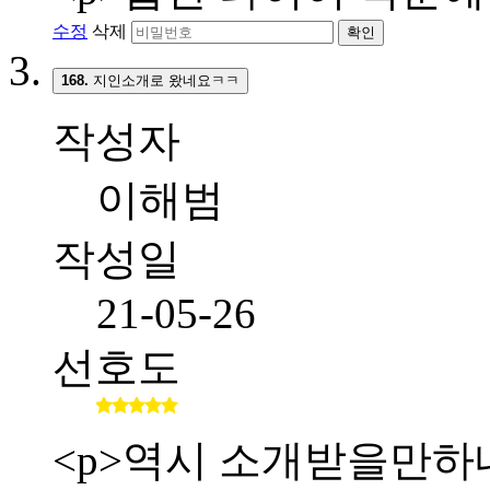
수정
삭제
확인
168.
지인소개로 왔네요ㅋㅋ
작성자
이해범
작성일
21-05-26
선호도
<p>역시 소개받을만하네