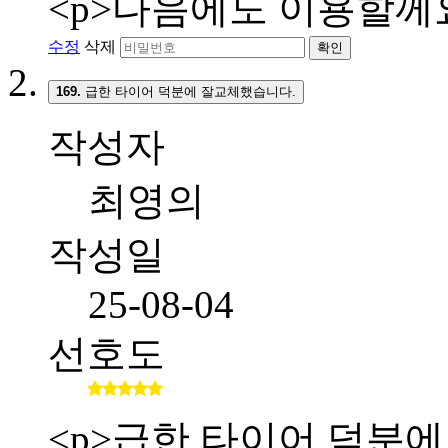
<p>다음에도 이용할께요
수정
삭제
확인
169.
급한 타이어 덕분에 잘교체했습니다.
작성자
최영의
작성일
25-08-04
선호도
<p>급한 타이어 덕분에