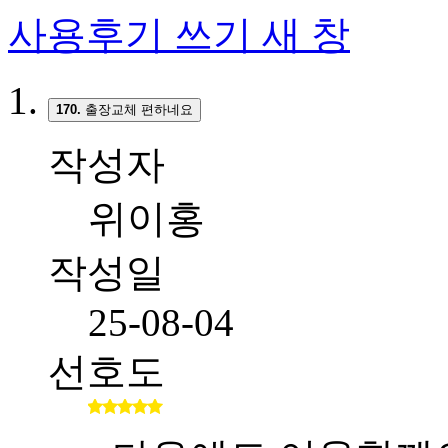
사용후기 쓰기
새 창
170.
출장교체 편하네요
작성자
위이홍
작성일
25-08-04
선호도