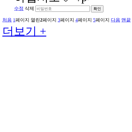
수정
삭제
확인
처음
1
페이지
열린
2
페이지
3
페이지
4
페이지
5
페이지
다음
맨끝
더보기 +