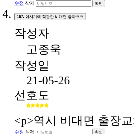
수정
삭제
확인
167.
이시기에 적합한 비대면 좋아ㅋㅋ
작성자
고종욱
작성일
21-05-26
선호도
<p>역시 비대면 출장교
수정
삭제
확인