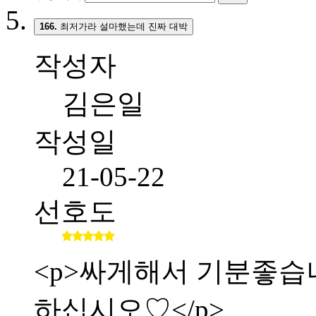
166.
최저가라 설마했는데 진짜 대박
작성자
김은일
작성일
21-05-22
선호도
<p>싸게해서 기분좋습니다.
하십시오♡</p>