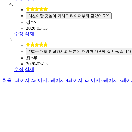
여친이랑 꽃놀이 가려고 타이어부터 갈았어요^^
강*진
2020-03-13
수정
삭제
전화응대도 친절하시고 덕분에 저렴한 가격에 잘 바꿨습니다
최*우
2020-03-13
수정
삭제
처음
1
페이지
2
페이지
3
페이지
4
페이지
5
페이지
6
페이지
7
페이