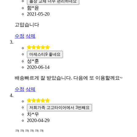
출장 교체 너무 편리하네요
함*윤
2021-05-20
고맙습니다
수정
삭제
마제스티9 좋네요
성*훈
2020-06-14
배송빠르게 잘 받았습니다. 다음에 또 이용할께요~
수정
삭제
저희가족 고고타이어에서 3번째요
차*우
2020-04-29
ㅋㅋㅋㅋㅋㅋ