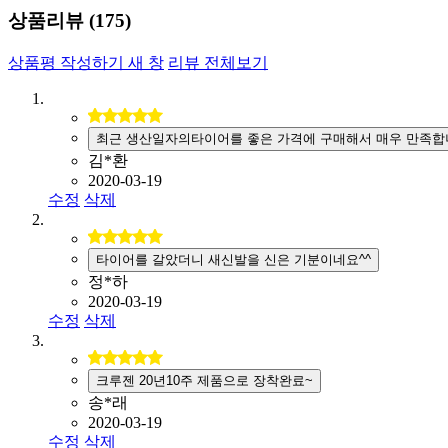
상품리뷰 (
175
)
상품평 작성하기
새 창
리뷰 전체보기
최근 생산일자의타이어를 좋은 가격에 구매해서 매우 만족합
김*환
2020-03-19
수정
삭제
타이어를 갈았더니 새신발을 신은 기분이네요^^
정*하
2020-03-19
수정
삭제
크루젠 20년10주 제품으로 장착완료~
송*래
2020-03-19
수정
삭제