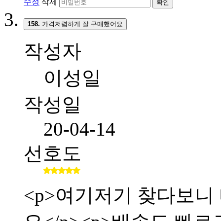
수정
삭제
확인
158.
가격저렴하게 잘 구매했어요
작성자
이성일
작성일
20-04-14
선호도
<p>여기저기 찾다보니