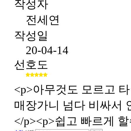
작성자
전세연
작성일
20-04-14
선호도
<p>아무것도 모르고 타
매장가니 넘다 비싸서 인
</p><p>쉽고 빠르게 할