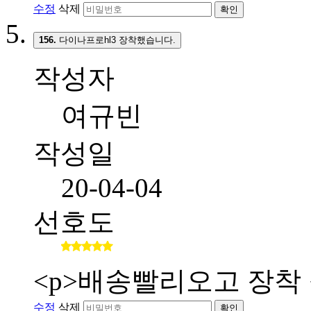
수정
삭제
확인
156.
다이나프로hl3 장착했습니다.
작성자
여규빈
작성일
20-04-04
선호도
<p>배송빨리오고 장착 
수정
삭제
확인