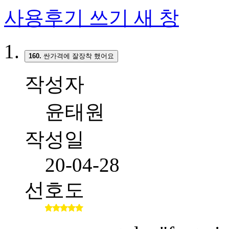
사용후기 쓰기
새 창
160.
싼가격에 잘장착 했어요
작성자
윤태원
작성일
20-04-28
선호도