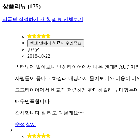
상품리뷰 (
175
)
상품평 작성하기
새 창
리뷰 전체보기
넥센 엔페라 AU7 매우만족요
반*윤
2018-10-22
인터넷에 알아보니 넥센타이어에서 나온 엔페라AU7 이
사람들이 좋다고 하길래 매장가서 물어보니까 비용이 비
고고타이어에서 비교적 저렴하게 판매하길래 구매했는데
매우만족합니다
감사합니다 잘 타고 다닐께요~~
수정
삭제