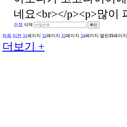
네요<br></p><p>많이 
수정
삭제
확인
처음
이전
31
페이지
32
페이지
33
페이지
34
페이지
열린
35
페이지
더보기 +