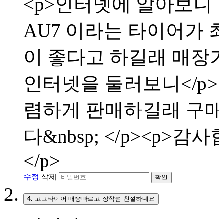
<p>인터넷에 알아보니
AU7 이라는 타이어가 
이 좋다고 하길래 매장
인터넷을 둘러보니</p
렴하게 판매하길래 구매
다&nbsp; </p><p>
</p>
수정
삭제
확인
4.
고고타이어 배송빠르고 장착점 친절하네요