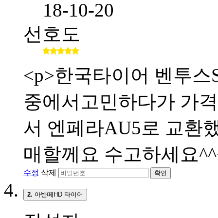
18-10-20
선호도
<p>한국타이어 벤투스S
중에서고민하다가 가격
서 엔페라AU5로 교환했
매할께요 수고하세요^^<
수정
삭제
확인
2.
아반떼HD 타이어