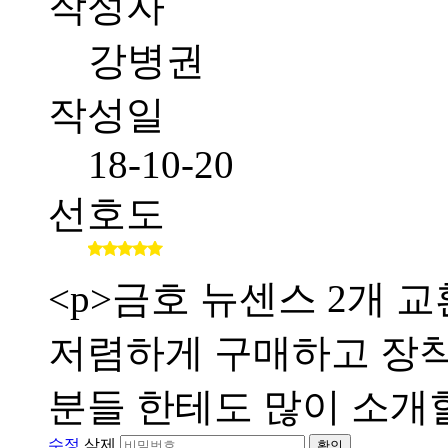
작성자
강병권
작성일
18-10-20
선호도
<p>금호 뉴센스 2개
저렴하게 구매하고 장
분들 한테도 많이 소개할
수정
삭제
확인