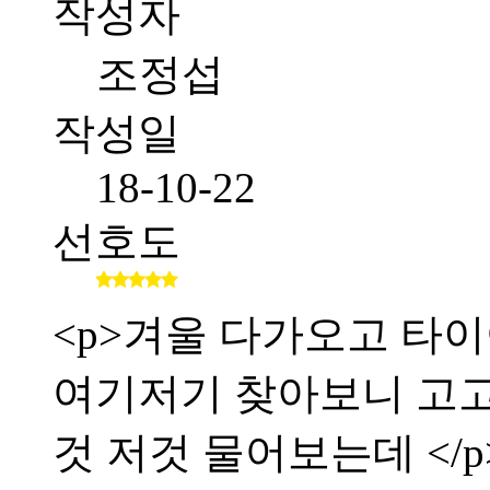
작성자
조정섭
작성일
18-10-22
선호도
<p>겨울 다가오고 타이
여기저기 찾아보니 고
것 저것 물어보는데 </