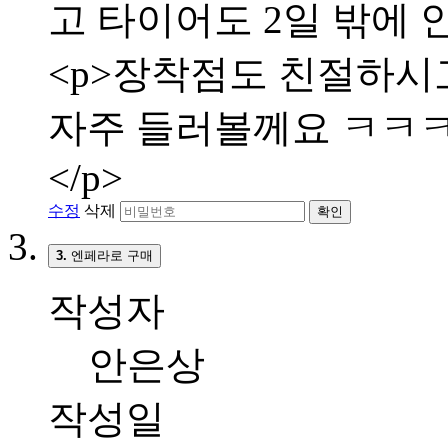
고 타이어도 2일 밖에 
<p>장착점도 친절하시고
자주 들러볼께요 ㅋㅋㅋㅋ
</p>
수정
삭제
확인
3.
엔페라로 구매
작성자
안은상
작성일