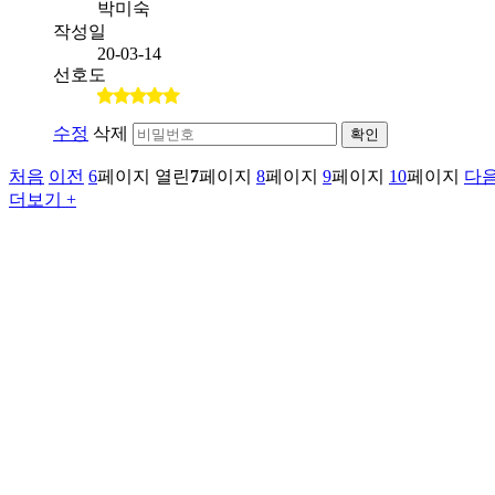
박미숙
작성일
20-03-14
선호도
수정
삭제
확인
처음
이전
6
페이지
열린
7
페이지
8
페이지
9
페이지
10
페이지
다
더보기 +