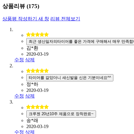
상품리뷰 (
175
)
상품평 작성하기
새 창
리뷰 전체보기
최근 생산일자의타이어를 좋은 가격에 구매해서 매우 만족합
김*환
2020-03-19
수정
삭제
타이어를 갈았더니 새신발을 신은 기분이네요^^
정*하
2020-03-19
수정
삭제
크루젠 20년10주 제품으로 장착완료~
송*래
2020-03-19
수정
삭제